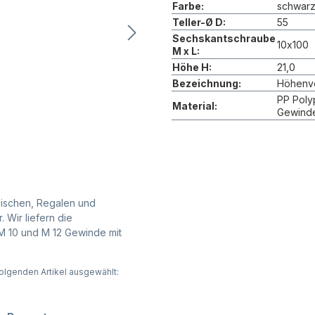
Farbe:
schwar
Teller-Ø D:
55
Sechskantschraube
10x100
M x L:
Höhe H:
21,0
Bezeichnung:
Höhenve
PP Poly
Material:
Gewinde
Tischen, Regalen und
 Wir liefern die
 M 10 und M 12 Gewinde mit
olgenden Artikel ausgewählt: