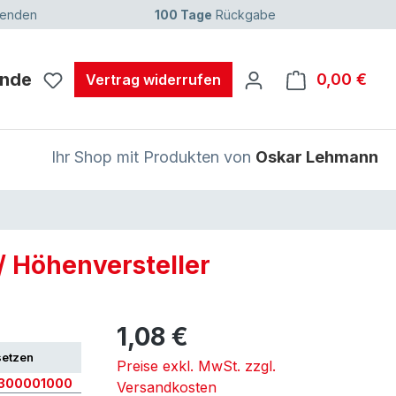
senden
100 Tage
Rückgabe
unde
0,00 €
Ware
Vertrag widerrufen
Ihr Shop mit Produkten von
Oskar Lehmann
/ Höhenversteller
1,08 €
setzen
Preise exkl. MwSt. zzgl.
5300001000
Versandkosten