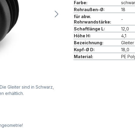
Farbe:
schwa
Rohraußen-Ø:
18
für abw.
-
Rohrwandstärke:
Schaftlänge L:
12,0
Höhe H:
4,1
Bezeichnung:
Gleiter
Kopf-Ø D:
18,0
Material:
PE Pol
Die Gleiter sind in Schwarz,
 erhältlich.
ngeometrie!