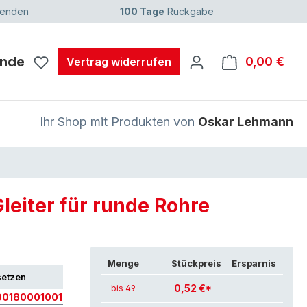
senden
100 Tage
Rückgabe
unde
0,00 €
Ware
Vertrag widerrufen
Ihr Shop mit Produkten von
Oskar Lehmann
Gleiter für runde Rohre
Menge
Stückpreis
Ersparnis
setzen
0,52 €*
bis 49
0180001001