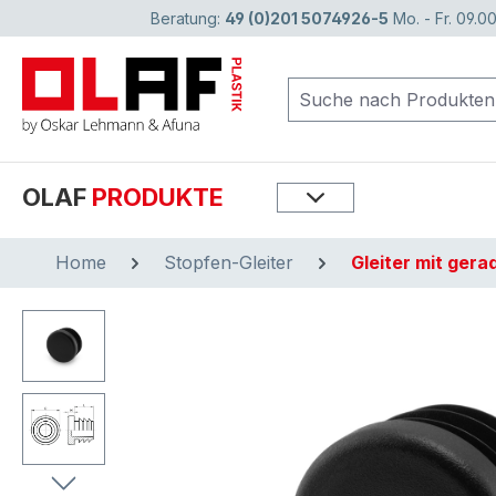
Beratung:
49 (0)201 5074926-5
Mo. - Fr. 09.00
springen
Zur Hauptnavigation springen
OLAF
PRODUKTE
Home
Stopfen-Gleiter
Gleiter mit ger
Bildergalerie überspringen