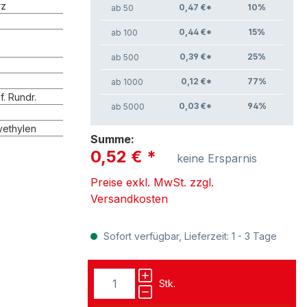
rz
0,47 €*
10
%
ab 50
0,44 €*
15
%
ab 100
0,39 €*
25
%
ab 500
0,12 €*
77
%
ab 1000
 f. Rundr.
0,03 €*
94
%
ab 5000
yethylen
Summe:
0,52 €
*
keine Ersparnis
Preise exkl. MwSt. zzgl.
Versandkosten
Sofort verfügbar, Lieferzeit: 1 - 3 Tage
Stk.