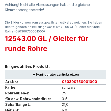
Achtung! Nicht alle Abmessungen haben die gleiche
Klemmrippengeometrie!
Die Bilder können vom ausgewählten Artikel abweichen. Sie haben
den folgenden Artikel ausgewählt: 12543.00 GL / Gleiter für runde
Rohre (060300750001000)
12543.00 GL / Gleiter für
runde Rohre
Ihr gewähltes Produkt:
<- Konfigurator zurücksetzen
Art.Nr.:
060300750001000
Farbe:
schwarz
Rohraußen-Ø:
75
für abw. Rohrwandstärke:
3-5
Schaftlänge L:
21,0
Höhe H:
6,0