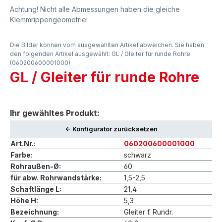
Achtung! Nicht alle Abmessungen haben die gleiche
Klemmrippengeometrie!
Die Bilder können vom ausgewählten Artikel abweichen. Sie haben
den folgenden Artikel ausgewählt: GL / Gleiter für runde Rohre
(060200600001000)
GL / Gleiter für runde Rohre
Ihr gewähltes Produkt:
<- Konfigurator zurücksetzen
Art.Nr.:
060200600001000
Farbe:
schwarz
Rohraußen-Ø:
60
für abw. Rohrwandstärke:
1,5-2,5
Schaftlänge L:
21,4
Höhe H:
5,3
Bezeichnung:
Gleiter f. Rundr.