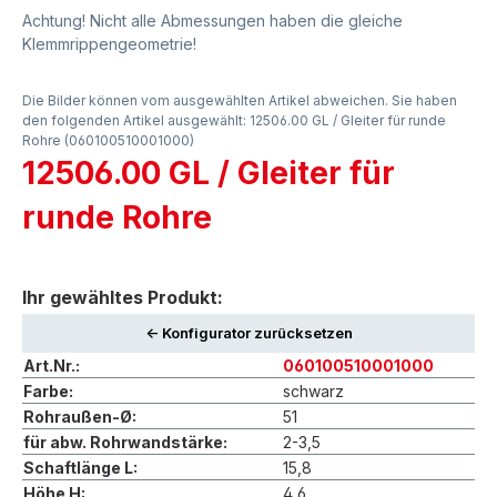
Achtung! Nicht alle Abmessungen haben die gleiche
Klemmrippengeometrie!
Die Bilder können vom ausgewählten Artikel abweichen. Sie haben
den folgenden Artikel ausgewählt: 12506.00 GL / Gleiter für runde
Rohre (060100510001000)
12506.00 GL / Gleiter für
runde Rohre
Ihr gewähltes Produkt:
<- Konfigurator zurücksetzen
Art.Nr.:
060100510001000
Farbe:
schwarz
Rohraußen-Ø:
51
für abw. Rohrwandstärke:
2-3,5
Schaftlänge L:
15,8
Höhe H:
4,6