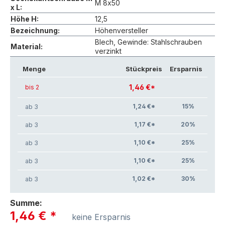
M 8x50
x L:
Höhe H:
12,5
Bezeichnung:
Höhenversteller
Blech, Gewinde: Stahlschrauben
Material:
verzinkt
Menge
Stückpreis
Ersparnis
1,46 €*
bis 2
1,24 €*
15
%
ab 3
1,17 €*
20
%
ab 3
1,10 €*
25
%
ab 3
1,10 €*
25
%
ab 3
1,02 €*
30
%
ab 3
Summe:
1,46 €
*
keine Ersparnis