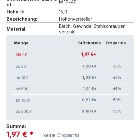
M 10x40
x L:
Höhe H:
15,0
Bezeichnung:
Höhenversteller
Blech, Gewinde: Stahlschrauben
Material:
verzinkt
Menge
Stückpreis
Ersparnis
1,97 €*
bis 49
1,28 €*
35
%
ab 50
1,08 €*
45
%
ab 100
1,01 €*
49
%
ab 500
0,92 €*
53
%
ab 1000
0,88 €*
55
%
ab 5000
Summe:
1,97 €
*
keine Ersparnis