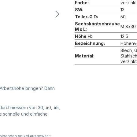
Farbe:
verzinkt
SW:
13
Teller-Ø D:
50
Sechskantschraube
M 8x30
M x L:
Höhe H:
12,5
Bezeichnung:
Höhenve
Blech, 
Material:
Stahlsc
verzinkt
e Arbeitshöhe bringen? Dann
erdurchmessern von 30, 40, 45,
e schnelle und einfache
olgenden Artikel ausgewählt: