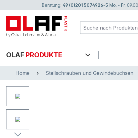
Beratung:
49 (0)201 5074926-5
Mo. - Fr. 09.00
springen
Zur Hauptnavigation springen
OLAF
PRODUKTE
Home
Stellschrauben und Gewindebuchsen
Bildergalerie überspringen