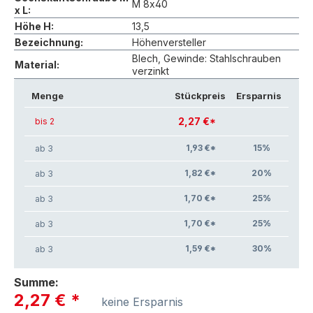
M 8x40
x L:
Höhe H:
13,5
Bezeichnung:
Höhenversteller
Blech, Gewinde: Stahlschrauben
Material:
verzinkt
Menge
Stückpreis
Ersparnis
2,27 €*
bis 2
1,93 €*
15
%
ab 3
1,82 €*
20
%
ab 3
1,70 €*
25
%
ab 3
1,70 €*
25
%
ab 3
1,59 €*
30
%
ab 3
Summe:
2,27 €
*
keine Ersparnis