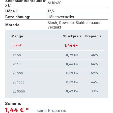
Sechskantschraube M
M 10x60
x L:
Höhe H:
12,5
Bezeichnung:
Höhenversteller
Blech, Gewinde: Stahlschrauben
Material:
verzinkt
Menge
Stückpreis
Ersparnis
1,44 €*
bis 49
0,79 €*
45
%
ab 50
0,66 €*
54
%
ab 100
0,59 €*
59
%
ab 500
0,52 €*
64
%
ab 1000
0,42 €*
71
%
ab 5000
Summe:
1,44 €
*
keine Ersparnis