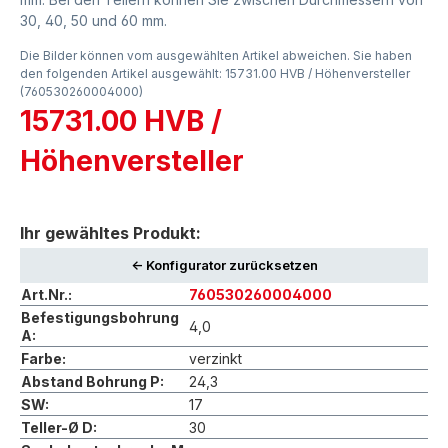
30, 40, 50 und 60 mm.
Die Bilder können vom ausgewählten Artikel abweichen. Sie haben
den folgenden Artikel ausgewählt: 15731.00 HVB / Höhenversteller
(760530260004000)
15731.00 HVB /
Höhenversteller
Ihr gewähltes Produkt:
<- Konfigurator zurücksetzen
Art.Nr.:
760530260004000
Befestigungsbohrung
4,0
A:
Farbe:
verzinkt
Abstand Bohrung P:
24,3
SW:
17
Teller-Ø D:
30