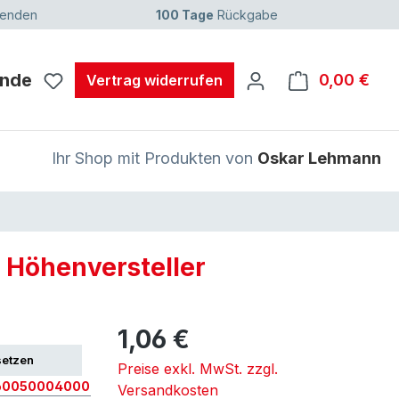
senden
100 Tage
Rückgabe
unde
0,00 €
Ware
Vertrag widerrufen
Ihr Shop mit Produkten von
Oskar Lehmann
 Höhenversteller
1,06 €
setzen
Preise exkl. MwSt. zzgl.
60050004000
Versandkosten