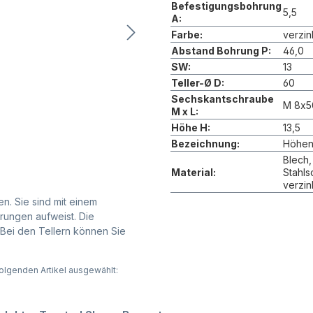
Befestigungsbohrung
5,5
A:
Farbe:
verzin
Abstand Bohrung P:
46,0
SW:
13
Teller-Ø D:
60
Sechskantschraube
M 8x5
M x L:
Höhe H:
13,5
Bezeichnung:
Höhenv
Blech,
Material:
Stahl
verzin
n. Sie sind mit einem
rungen aufweist. Die
Bei den Tellern können Sie
olgenden Artikel ausgewählt: