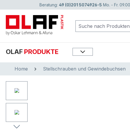
Beratung:
49 (0)201 5074926-5
Mo. - Fr. 09.00
springen
Zur Hauptnavigation springen
OLAF
PRODUKTE
Home
Stellschrauben und Gewindebuchsen
Bildergalerie überspringen