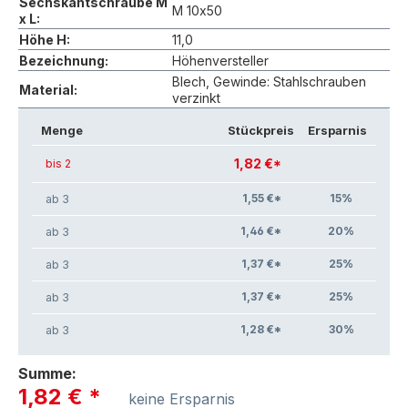
Sechskantschraube M
M 10x50
x L:
Höhe H:
11,0
Bezeichnung:
Höhenversteller
Blech, Gewinde: Stahlschrauben
Material:
verzinkt
Menge
Stückpreis
Ersparnis
1,82 €*
bis 2
1,55 €*
15
%
ab 3
1,46 €*
20
%
ab 3
1,37 €*
25
%
ab 3
1,37 €*
25
%
ab 3
1,28 €*
30
%
ab 3
Summe:
1,82 €
*
keine Ersparnis