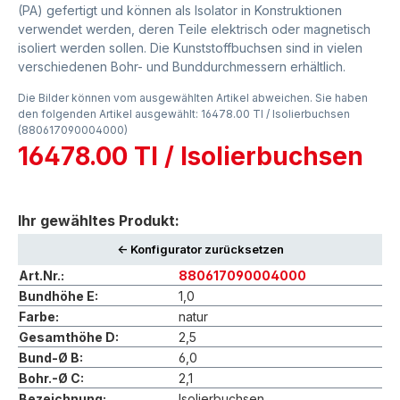
(PA) gefertigt und können als Isolator in Konstruktionen
verwendet werden, deren Teile elektrisch oder magnetisch
isoliert werden sollen. Die Kunststoffbuchsen sind in vielen
verschiedenen Bohr- und Bunddurchmessern erhältlich.
Die Bilder können vom ausgewählten Artikel abweichen. Sie haben
den folgenden Artikel ausgewählt: 16478.00 TI / Isolierbuchsen
(880617090004000)
16478.00 TI / Isolierbuchsen
Ihr gewähltes Produkt:
<- Konfigurator zurücksetzen
Art.Nr.:
880617090004000
Bundhöhe E:
1,0
Farbe:
natur
Gesamthöhe D:
2,5
Bund-Ø B:
6,0
Bohr.-Ø C:
2,1
Bezeichnung:
Isolierbuchsen