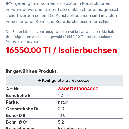
(PA) gefertigt und können als Isolator in Konstruktionen
verwendet werden, deren Teile elektrisch oder magnetisch
isoliert werden sollen. Die Kunststoffbuchsen sind in vielen
verschiedenen Bohr- und Bunddurchmessern erhältlich.
Die Bilder können vom ausgewählten Artikel abweichen. Sie haben
den folgenden Artikel ausgewählt: 16550.00 TI / Isolierbuchsen
(880617810004000)
16550.00 TI / Isolierbuchsen
Ihr gewähltes Produkt:
<- Konfigurator zurücksetzen
Art.Nr.:
880617810004000
Bundhöhe E:
1,3
Farbe:
natur
Gesamthöhe D:
3,0
Bund-Ø B:
13,0
Bohr.-Ø C:
5,2
Bezeichnung:
Isolierbuchsen