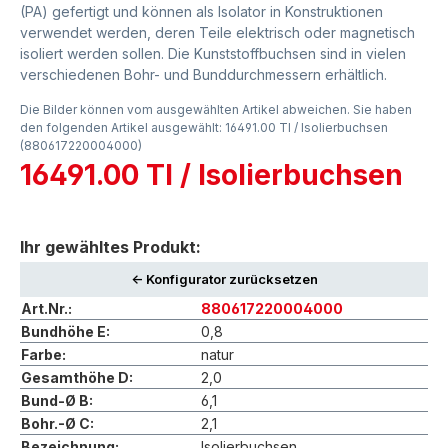
(PA) gefertigt und können als Isolator in Konstruktionen
verwendet werden, deren Teile elektrisch oder magnetisch
isoliert werden sollen. Die Kunststoffbuchsen sind in vielen
verschiedenen Bohr- und Bunddurchmessern erhältlich.
Die Bilder können vom ausgewählten Artikel abweichen. Sie haben
den folgenden Artikel ausgewählt: 16491.00 TI / Isolierbuchsen
(880617220004000)
16491.00 TI / Isolierbuchsen
Ihr gewähltes Produkt:
<- Konfigurator zurücksetzen
Art.Nr.:
880617220004000
Bundhöhe E:
0,8
Farbe:
natur
Gesamthöhe D:
2,0
Bund-Ø B:
6,1
Bohr.-Ø C:
2,1
Bezeichnung:
Isolierbuchsen