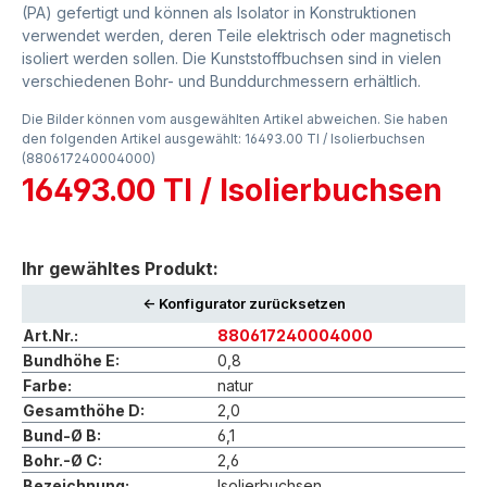
(PA) gefertigt und können als Isolator in Konstruktionen
verwendet werden, deren Teile elektrisch oder magnetisch
isoliert werden sollen. Die Kunststoffbuchsen sind in vielen
verschiedenen Bohr- und Bunddurchmessern erhältlich.
Die Bilder können vom ausgewählten Artikel abweichen. Sie haben
den folgenden Artikel ausgewählt: 16493.00 TI / Isolierbuchsen
(880617240004000)
16493.00 TI / Isolierbuchsen
Ihr gewähltes Produkt:
<- Konfigurator zurücksetzen
Art.Nr.:
880617240004000
Bundhöhe E:
0,8
Farbe:
natur
Gesamthöhe D:
2,0
Bund-Ø B:
6,1
Bohr.-Ø C:
2,6
Bezeichnung:
Isolierbuchsen