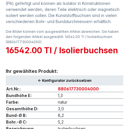
(PA) gefertigt und können als Isolator in Konstruktionen
verwendet werden, deren Teile elektrisch oder magnetisch
isoliert werden sollen. Die Kunststoffbuchsen sind in vielen
verschiedenen Bohr- und Bunddurchmessern erhältlich.
Die Bilder können vom ausgewählten Artikel abweichen. Sie haben
den folgenden Artikel ausgewählt: 16542.00 TI / Isolierbuchsen
(880617730004000)
16542.00 TI / Isolierbuchsen
Ihr gewähltes Produkt:
<- Konfigurator zurücksetzen
Art.Nr.:
880617730004000
Bundhöhe E:
1,3
Farbe:
natur
Gesamthöhe D:
3,0
Bund-Ø B:
8,2
Bohr.-Ø C:
5,2
Bezeichnung:
Isolierbuchsen