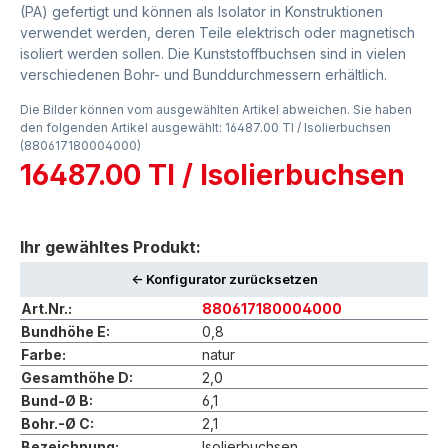
(PA) gefertigt und können als Isolator in Konstruktionen
verwendet werden, deren Teile elektrisch oder magnetisch
isoliert werden sollen. Die Kunststoffbuchsen sind in vielen
verschiedenen Bohr- und Bunddurchmessern erhältlich.
Die Bilder können vom ausgewählten Artikel abweichen. Sie haben
den folgenden Artikel ausgewählt: 16487.00 TI / Isolierbuchsen
(880617180004000)
16487.00 TI / Isolierbuchsen
Ihr gewähltes Produkt:
<- Konfigurator zurücksetzen
Art.Nr.:
880617180004000
Bundhöhe E:
0,8
Farbe:
natur
Gesamthöhe D:
2,0
Bund-Ø B:
6,1
Bohr.-Ø C:
2,1
Bezeichnung:
Isolierbuchsen