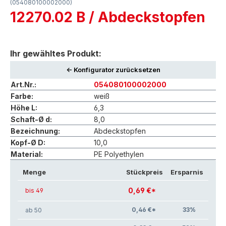
(054080100002000)
12270.02 B / Abdeckstopfen
Ihr gewähltes Produkt:
<- Konfigurator zurücksetzen
Art.Nr.:
054080100002000
Farbe:
weiß
Höhe L:
6,3
Schaft-Ø d:
8,0
Bezeichnung:
Abdeckstopfen
Kopf-Ø D:
10,0
Material:
PE Polyethylen
Menge
Stückpreis
Ersparnis
0,69 €*
bis 49
0,46 €*
33
%
ab 50