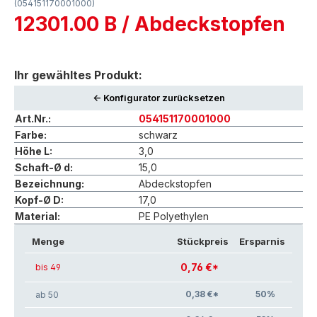
(054151170001000)
12301.00 B / Abdeckstopfen
Ihr gewähltes Produkt:
<- Konfigurator zurücksetzen
Art.Nr.:
054151170001000
Farbe:
schwarz
Höhe L:
3,0
Schaft-Ø d:
15,0
Bezeichnung:
Abdeckstopfen
Kopf-Ø D:
17,0
Material:
PE Polyethylen
Menge
Stückpreis
Ersparnis
0,76 €*
bis 49
0,38 €*
50
%
ab 50