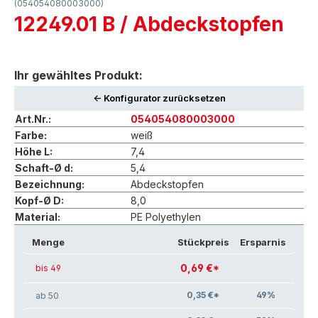
(054054080003000)
12249.01 B / Abdeckstopfen
Ihr gewähltes Produkt:
<- Konfigurator zurücksetzen
Art.Nr.:
054054080003000
Farbe:
weiß
Höhe L:
7,4
Schaft-Ø d:
5,4
Bezeichnung:
Abdeckstopfen
Kopf-Ø D:
8,0
Material:
PE Polyethylen
Menge
Stückpreis
Ersparnis
0,69 €*
bis 49
0,35 €*
49
%
ab 50