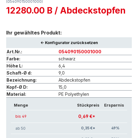
(054090150001000)
12280.00 B / Abdeckstopfen
Ihr gewähltes Produkt:
<- Konfigurator zurücksetzen
Art.Nr.:
054090150001000
Farbe:
schwarz
Höhe L:
6,4
Schaft-Ø d:
9,0
Bezeichnung:
Abdeckstopfen
Kopf-Ø D:
15,0
Material:
PE Polyethylen
Menge
Stückpreis
Ersparnis
0,69 €*
bis 49
0,35 €*
49
%
ab 50