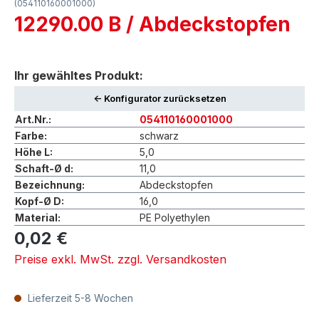
(054110160001000)
12290.00 B / Abdeckstopfen
Ihr gewähltes Produkt:
<- Konfigurator zurücksetzen
Art.Nr.:
054110160001000
Farbe:
schwarz
Höhe L:
5,0
Schaft-Ø d:
11,0
Bezeichnung:
Abdeckstopfen
Kopf-Ø D:
16,0
Material:
PE Polyethylen
0,02 €
Preise exkl. MwSt. zzgl. Versandkosten
Lieferzeit 5-8 Wochen