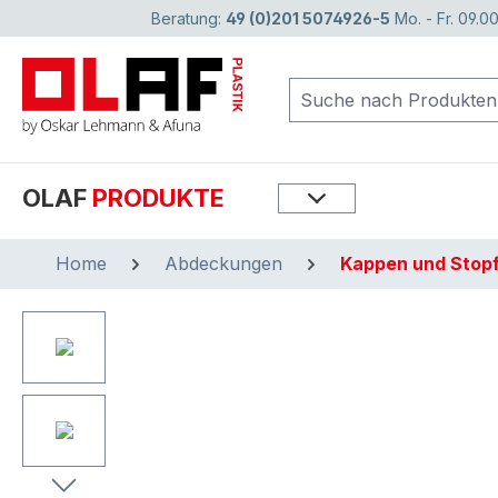
Beratung:
49 (0)201 5074926-5
Mo. - Fr. 09.00
springen
Zur Hauptnavigation springen
OLAF
PRODUKTE
Home
Abdeckungen
Kappen und Stop
Bildergalerie überspringen