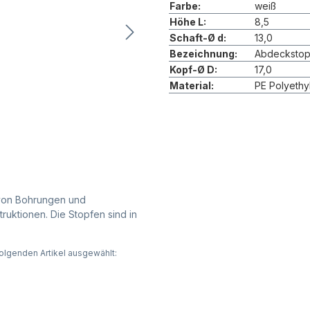
Farbe:
weiß
Höhe L:
8,5
Schaft-Ø d:
13,0
Bezeichnung:
Abdeckstop
Kopf-Ø D:
17,0
Material:
PE Polyethy
 von Bohrungen und
ruktionen. Die Stopfen sind in
olgenden Artikel ausgewählt: