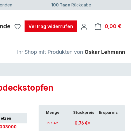
senden
100 Tage
Rückgabe
unde
0,00 €
Ware
Vertrag widerrufen
Ihr Shop mit Produkten von
Oskar Lehmann
Abdeckstopfen
Menge
Stückpreis
Ersparnis
setzen
0,76 €*
bis 49
0003000