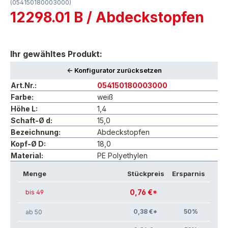
(054150180003000)
12298.01 B / Abdeckstopfen
Ihr gewähltes Produkt:
<- Konfigurator zurücksetzen
Art.Nr.:
054150180003000
Farbe:
weiß
Höhe L:
1,4
Schaft-Ø d:
15,0
Bezeichnung:
Abdeckstopfen
Kopf-Ø D:
18,0
Material:
PE Polyethylen
Menge
Stückpreis
Ersparnis
0,76 €*
bis 49
0,38 €*
50
%
ab 50