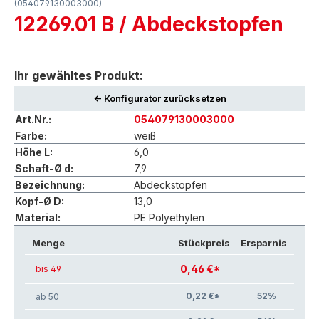
(054079130003000)
12269.01 B / Abdeckstopfen
Ihr gewähltes Produkt:
<- Konfigurator zurücksetzen
Art.Nr.:
054079130003000
Farbe:
weiß
Höhe L:
6,0
Schaft-Ø d:
7,9
Bezeichnung:
Abdeckstopfen
Kopf-Ø D:
13,0
Material:
PE Polyethylen
Menge
Stückpreis
Ersparnis
0,46 €*
bis 49
0,22 €*
52
%
ab 50