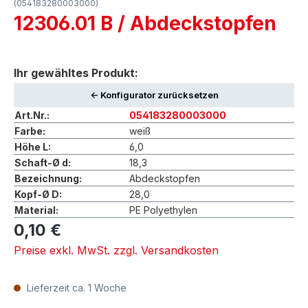
(054183280003000)
12306.01 B / Abdeckstopfen
Ihr gewähltes Produkt:
<- Konfigurator zurücksetzen
Art.Nr.:
054183280003000
Farbe:
weiß
Höhe L:
6,0
Schaft-Ø d:
18,3
Bezeichnung:
Abdeckstopfen
Kopf-Ø D:
28,0
Material:
PE Polyethylen
0,10 €
Preise exkl. MwSt. zzgl. Versandkosten
Lieferzeit ca. 1 Woche